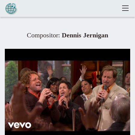
Pular para o conteúdo
Compositor:
Dennis Jernigan