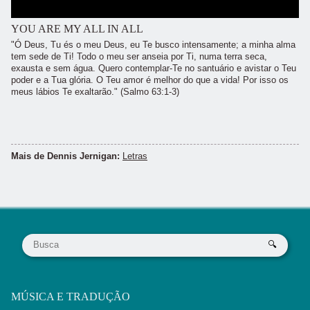
YOU ARE MY ALL IN ALL
"Ó Deus, Tu és o meu Deus, eu Te busco intensamente; a minha alma
tem sede de Ti! Todo o meu ser anseia por Ti, numa terra seca,
exausta e sem água. Quero contemplar-Te no santuário e avistar o Teu
poder e a Tua glória. O Teu amor é melhor do que a vida! Por isso os
meus lábios Te exaltarão." (Salmo 63:1-3)
Mais de Dennis Jernigan:
Letras
MÚSICA E TRADUÇÃO