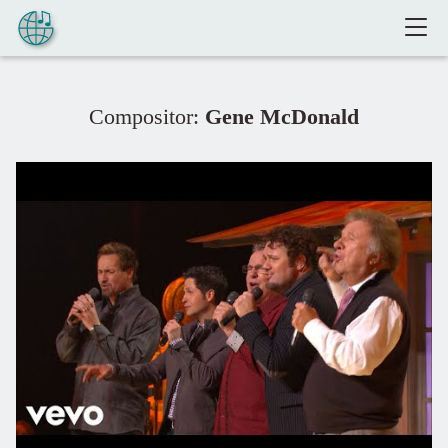
Pular para o conteúdo
Compositor:
Gene McDonald