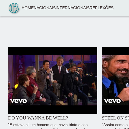
Pular para o conteúdo
HOME
NACIONAIS
INTERNACIONAIS
REFLEXÕES
DO YOU WANNA BE WELL?
STEEL ON S
"E estava ali um homem que, havia trinta e oito
"Assim como o f