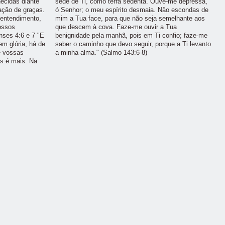
ecidas diante
sede de Ti, como terra sedenta. Ouve-me depressa,
ação de graças.
ó Senhor; o meu espírito desmaia. Não escondas de
 entendimento,
mim a Tua face, para que não seja semelhante aos
ossos
que descem à cova. Faze-me ouvir a Tua
nses 4:6 e 7 "E
benignidade pela manhã, pois em Ti confio; faze-me
m glória, há de
saber o caminho que devo seguir, porque a Ti levanto
e vossas
a minha alma." (Salmo 143:6-8)
s é mais. Na