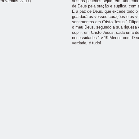
Provérbios 27:17)
vossas petições sejam em tudo conh
de Deus pela oração e súplica, com 
E a paz de Deus, que excede todo o
guardará os vossos corações e os v
sentimentos em Cristo Jesus." Filipe
o meu Deus, segundo a sua riqueza e
suprir, em Cristo Jesus, cada uma d
necessidades." v.19 Menos com Deu
verdade, é tudo!