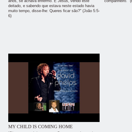
anos, se achava enfermo. E Jesus, vendo este
companheiro." (
deitado, e sabendo que estava neste estado havia
muito tempo, disse-lhe: Queres ficar são?" (João 5:5-
6)
MY CHILD IS COMING HOME