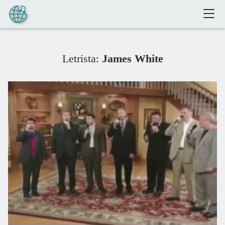
Pular para o conteúdo
Letrista:
James White