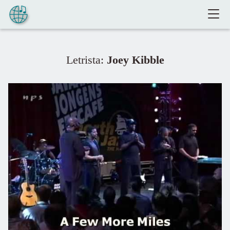
Pular para o conteúdo
Letrista:
Joey Kibble