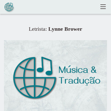
Pular para o conteúdo
Letrista:
Lynne Brower