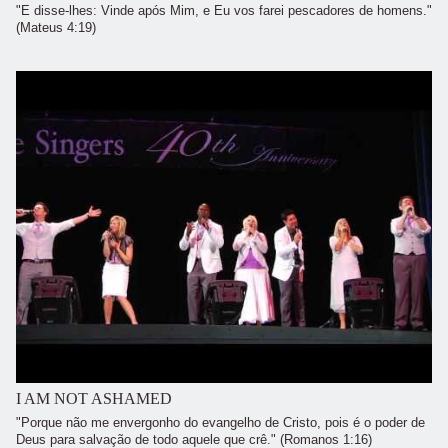
"E disse-lhes: Vinde após Mim, e Eu vos farei pescadores de homens."
(Mateus 4:19)
I AM NOT ASHAMED
"Porque não me envergonho do evangelho de Cristo, pois é o poder de
Deus para salvação de todo aquele que crê." (Romanos 1:16)