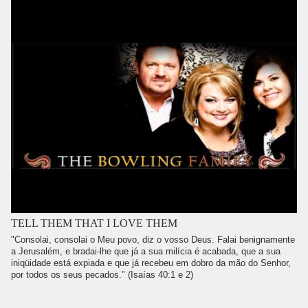
TELL THEM THAT I LOVE THEM
"Consolai, consolai o Meu povo, diz o vosso Deus. Falai benignamente
a Jerusalém, e bradai-lhe que já a sua milícia é acabada, que a sua
iniqüidade está expiada e que já recebeu em dobro da mão do Senhor,
por todos os seus pecados." (Isaías 40:1 e 2)