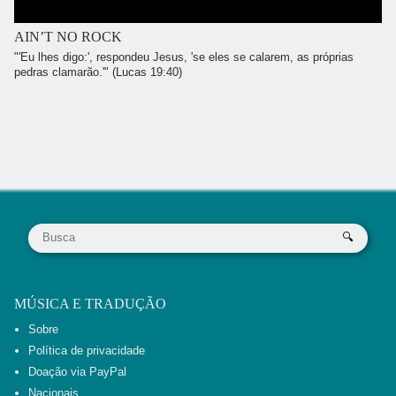
AIN’T NO ROCK
"'Eu lhes digo:', respondeu Jesus, 'se eles se calarem, as próprias
pedras clamarão.'" (Lucas 19:40)
MÚSICA E TRADUÇÃO
Sobre
Política de privacidade
Doação via PayPal
Nacionais