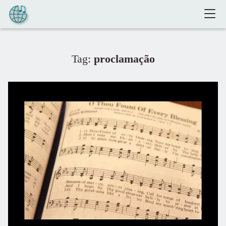
Pular para o conteúdo
Tag:
proclamação