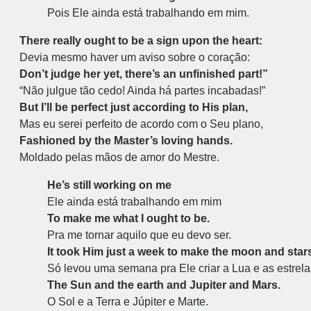
Pois Ele ainda está trabalhando em mim.
There really ought to be a sign upon the heart:
Devia mesmo haver um aviso sobre o coração:
Don’t judge her yet, there’s an unfinished part!”
“Não julgue tão cedo! Ainda há partes incabadas!”
But I’ll be perfect just according to His plan,
Mas eu serei perfeito de acordo com o Seu plano,
Fashioned by the Master’s loving hands.
Moldado pelas mãos de amor do Mestre.
He’s still working on me
Ele ainda está trabalhando em mim
To make me what I ought to be.
Pra me tornar aquilo que eu devo ser.
It took Him just a week to make the moon and star
Só levou uma semana pra Ele criar a Lua e as estrela
The Sun and the earth and Jupiter and Mars.
O Sol e a Terra e Júpiter e Marte.