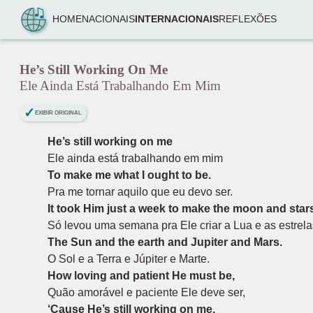
Pular para o conteúdo
HOME
NACIONAIS
INTERNACIONAIS
REFLEXÕES
He’s Still Working On Me
Ele Ainda Está Trabalhando Em Mim
EXIBIR ORIGINAL
He’s still working on me
Ele ainda está trabalhando em mim
To make me what I ought to be.
Pra me tornar aquilo que eu devo ser.
It took Him just a week to make the moon and star
Só levou uma semana pra Ele criar a Lua e as estrela
The Sun and the earth and Jupiter and Mars.
O Sol e a Terra e Júpiter e Marte.
How loving and patient He must be,
Quão amorável e paciente Ele deve ser,
‘Cause He’s still working on me.