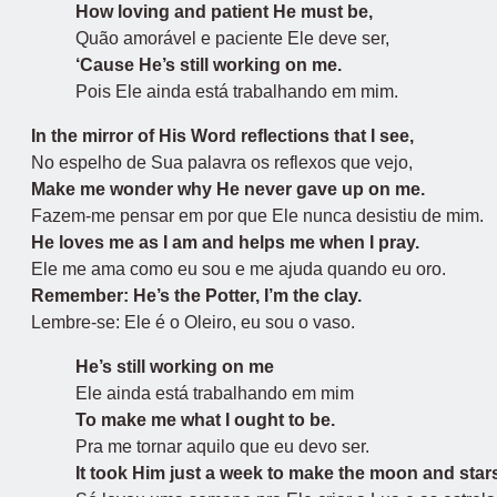
How loving and patient He must be,
Quão amorável e paciente Ele deve ser,
‘Cause He’s still working on me.
Pois Ele ainda está trabalhando em mim.
In the mirror of His Word reflections that I see,
No espelho de Sua palavra os reflexos que vejo,
Make me wonder why He never gave up on me.
Fazem-me pensar em por que Ele nunca desistiu de mim.
He loves me as I am and helps me when I pray.
Ele me ama como eu sou e me ajuda quando eu oro.
Remember: He’s the Potter, I’m the clay.
Lembre-se: Ele é o Oleiro, eu sou o vaso.
He’s still working on me
Ele ainda está trabalhando em mim
To make me what I ought to be.
Pra me tornar aquilo que eu devo ser.
It took Him just a week to make the moon and star