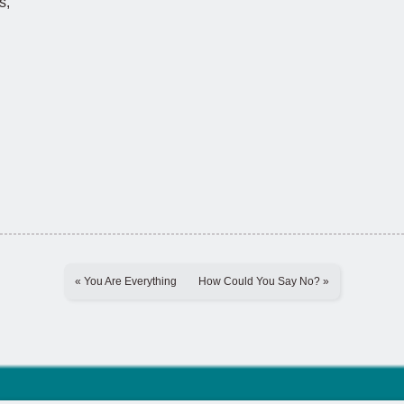
s,
« You Are Everything
How Could You Say No? »