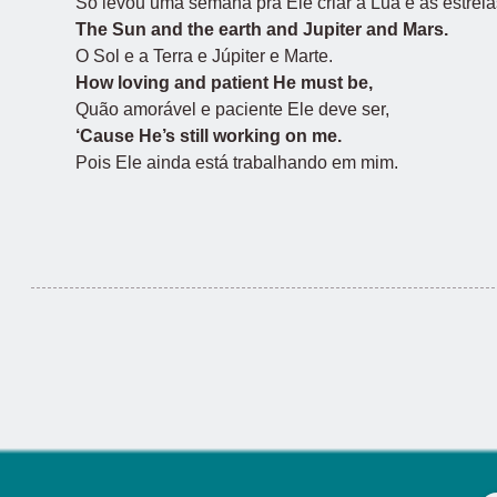
Só levou uma semana pra Ele criar a Lua e as estrela
The Sun and the earth and Jupiter and Mars.
O Sol e a Terra e Júpiter e Marte.
How loving and patient He must be,
Quão amorável e paciente Ele deve ser,
‘Cause He’s still working on me.
Pois Ele ainda está trabalhando em mim.