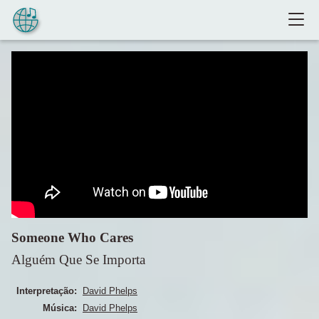
Pular para o conteúdo
Someone Who Cares
Alguém Que Se Importa
Interpretação:
David Phelps
Música:
David Phelps