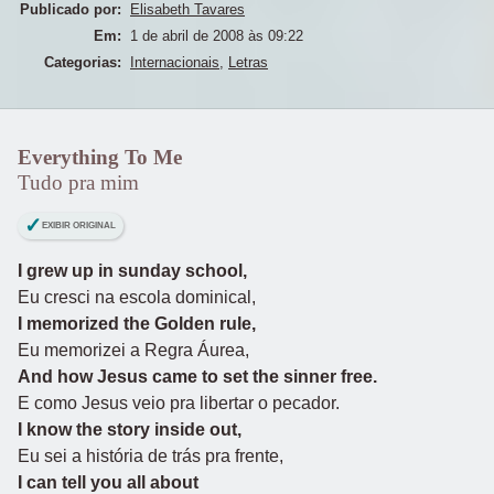
Publicado por:
Elisabeth Tavares
Em:
1 de abril de 2008 às 09:22
Categorias:
Internacionais
,
Letras
Everything To Me
Tudo pra mim
EXIBIR ORIGINAL
I grew up in sunday school,
Eu cresci na escola dominical,
I memorized the Golden rule,
Eu memorizei a Regra Áurea,
And how Jesus came to set the sinner free.
E como Jesus veio pra libertar o pecador.
I know the story inside out,
Eu sei a história de trás pra frente,
I can tell you all about