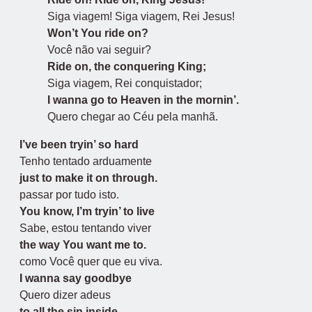
Siga viagem! Siga viagem, Rei Jesus!
Won’t You ride on?
Você não vai seguir?
Ride on, the conquering King;
Siga viagem, Rei conquistador;
I wanna go to Heaven in the mornin’.
Quero chegar ao Céu pela manhã.
I’ve been tryin’ so hard
Tenho tentado arduamente
just to make it on through.
passar por tudo isto.
You know, I’m tryin’ to live
Sabe, estou tentando viver
the way You want me to.
como Você quer que eu viva.
I wanna say goodbye
Quero dizer adeus
to all the sin inside.