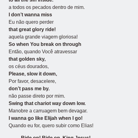
a todos os pecados dentro de mim.
I don’t wanna miss
Eu não quero perder
that great glory ride!
aquela grande viagem gloriosa!
So when You break on through
Então, quando Você atravessar
that golden sky,
os céus dourados,
Please, slow it down,
Por favor, desacelere,
don’t pass me by.
não passe direto por mim.
Swing that chariot way down low.
Manobre a carruagem bem devagar.
I wanna go like Elijah when I go!
Quando eu for, quero subir como Elias!
Ride on! Ride on, King Jesus!