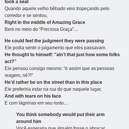
took a seat
Quando aquele velho bêbado veio tropeçando pelo
corredor e se sentou,
Right in the middle of Amazing Grace
Bem no meio do “Preciosa Graça”…
He could feel the judgment they were passing
Ele podia sentir o julgamento que eles passavam.
He thought to himself: “ain’t that just how some folks
act?”
Ele pensou consigo mesmo: “é assim que as pessoas
reagem, né?!”
He’d rather be on the street than in this place
Ele preferiria estar na rua do que naquele lugar,
And with tears on his face
E com lágrimas em seu rosto…
You think somebody would put their arm
around him
Você esperaria que alguém fosse o abraçar.