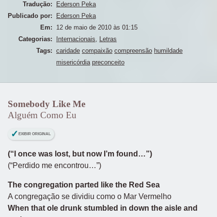
Tradução:
Ederson Peka
Publicado por:
Ederson Peka
Em:
12 de maio de 2010 às 01:15
Categorias:
Internacionais
,
Letras
Tags:
caridade
compaixão
compreensão
humildade
misericórdia
preconceito
Somebody Like Me
Alguém Como Eu
EXIBIR ORIGINAL
(“I once was lost, but now I’m found…”)
(“Perdido me encontrou…”)
The congregation parted like the Red Sea
A congregação se dividiu como o Mar Vermelho
When that ole drunk stumbled in down the aisle and