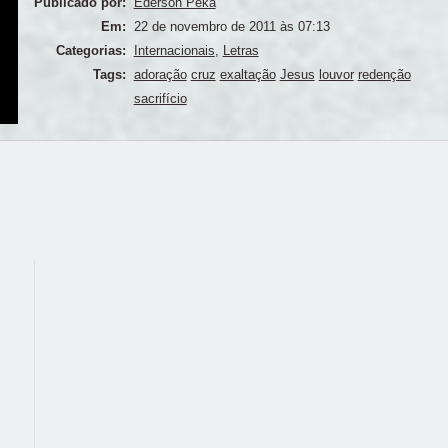
Publicado por:
Ederson Peka
Em:
22 de novembro de 2011 às 07:13
Categorias:
Internacionais
,
Letras
Tags:
adoração
cruz
exaltação
Jesus
louvor
redenção
sacrifício