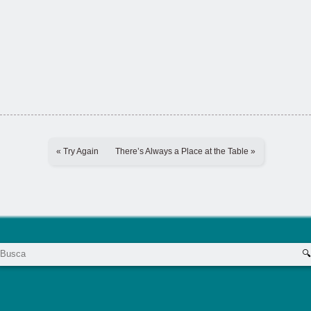
« Try Again
There’s Always a Place at the Table »