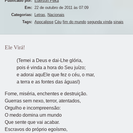
Publicado por:
Ederson Peka
Em:
22 de outubro de 2011 às 07:09
Categorias:
Letras
,
Nacionais
Tags:
Apocalipse
Céu
fim do mundo
segunda vinda
sinais
Ele Virá!
(Temei a Deus e dai-Lhe glória,
pois é vinda a hora do Seu juízo;
e adorai aquEle que fez o céu, o mar,
a terra e as fontes das águas!)
Fome, miséria, enchentes e destruição.
Guerras sem nexo, terror, atentados,
Orgulho e incompreensão:
O medo domina um mundo
Que sente que vai acabar.
Escravos do próprio egoísmo,