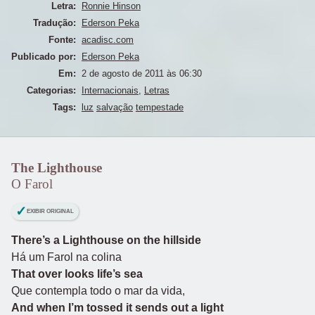
Letra:
Ronnie Hinson
Tradução:
Ederson Peka
Fonte:
acadisc.com
Publicado por:
Ederson Peka
Em:
2 de agosto de 2011 às 06:30
Categorias:
Internacionais
,
Letras
Tags:
luz
salvação
tempestade
The Lighthouse
O Farol
EXIBIR ORIGINAL
There’s a Lighthouse on the hillside
Há um Farol na colina
That over looks life’s sea
Que contempla todo o mar da vida,
And when I’m tossed it sends out a light