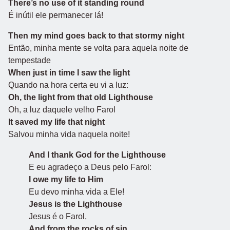
There’s no use of it standing round
É inútil ele permanecer lá!
Then my mind goes back to that stormy night
Então, minha mente se volta para aquela noite de
tempestade
When just in time I saw the light
Quando na hora certa eu vi a luz:
Oh, the light from that old Lighthouse
Oh, a luz daquele velho Farol
It saved my life that night
Salvou minha vida naquela noite!
And I thank God for the Lighthouse
E eu agradeço a Deus pelo Farol:
I owe my life to Him
Eu devo minha vida a Ele!
Jesus is the Lighthouse
Jesus é o Farol,
And from the rocks of sin