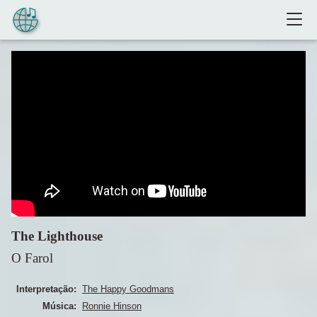
Pular para o conteúdo
The Lighthouse
O Farol
Interpretação:
The Happy Goodmans
Música:
Ronnie Hinson