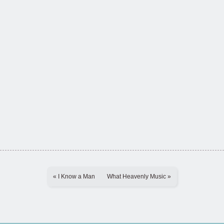
« I Know a Man
What Heavenly Music »