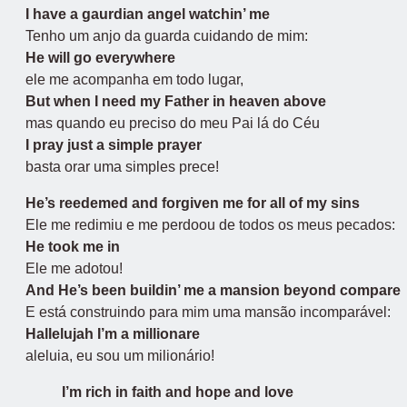
I have a gaurdian angel watchin’ me
Tenho um anjo da guarda cuidando de mim:
He will go everywhere
ele me acompanha em todo lugar,
But when I need my Father in heaven above
mas quando eu preciso do meu Pai lá do Céu
I pray just a simple prayer
basta orar uma simples prece!
He’s reedemed and forgiven me for all of my sins
Ele me redimiu e me perdoou de todos os meus pecados:
He took me in
Ele me adotou!
And He’s been buildin’ me a mansion beyond compare
E está construindo para mim uma mansão incomparável:
Hallelujah I’m a millionare
aleluia, eu sou um milionário!
I’m rich in faith and hope and love