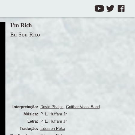
I’m Rich
Eu Sou Rico
Interpretação:
David Phelps
,
Gaither Vocal Band
Música:
P. L. Huffam Jr
Letra:
P. L. Huffam Jr
Tradução:
Ederson Peka