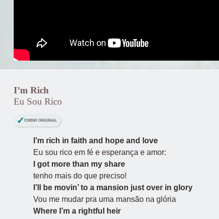
I’m Rich
Eu Sou Rico
EXIBIR ORIGINAL
I’m rich in faith and hope and love
Eu sou rico em fé e esperança e amor:
I got more than my share
tenho mais do que preciso!
I’ll be movin’ to a mansion just over in glory
Vou me mudar pra uma mansão na glória
Where I’m a rightful heir