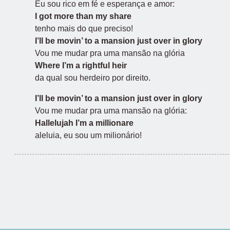
Eu sou rico em fé e esperança e amor:
I got more than my share
tenho mais do que preciso!
I’ll be movin’ to a mansion just over in glory
Vou me mudar pra uma mansão na glória
Where I’m a rightful heir
da qual sou herdeiro por direito.
I’ll be movin’ to a mansion just over in glory
Vou me mudar pra uma mansão na glória:
Hallelujah I’m a millionare
aleluia, eu sou um milionário!