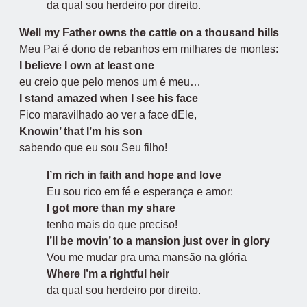
da qual sou herdeiro por direito.
Well my Father owns the cattle on a thousand hills
Meu Pai é dono de rebanhos em milhares de montes:
I believe I own at least one
eu creio que pelo menos um é meu…
I stand amazed when I see his face
Fico maravilhado ao ver a face dEle,
Knowin’ that I’m his son
sabendo que eu sou Seu filho!
I’m rich in faith and hope and love
Eu sou rico em fé e esperança e amor:
I got more than my share
tenho mais do que preciso!
I’ll be movin’ to a mansion just over in glory
Vou me mudar pra uma mansão na glória
Where I’m a rightful heir
da qual sou herdeiro por direito.