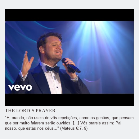
THE LORD’S PRAYER
"E, orando, não useis de vãs repetições, como os gentios, que pensam
que por muito falarem serão ouvidos. [...] Vós orareis assim: Pai
nosso, que estás nos céus..." (Mateus 6:7, 9)