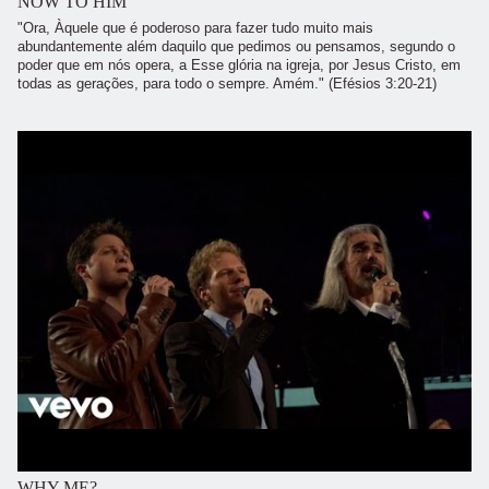
NOW TO HIM
"Ora, Àquele que é poderoso para fazer tudo muito mais
abundantemente além daquilo que pedimos ou pensamos, segundo o
poder que em nós opera, a Esse glória na igreja, por Jesus Cristo, em
todas as gerações, para todo o sempre. Amém." (Efésios 3:20-21)
WHY ME?