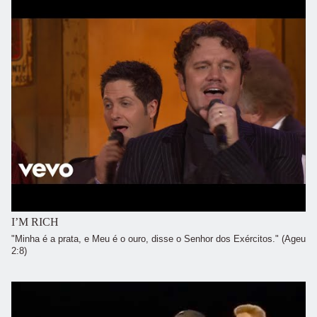
I’M RICH
"Minha é a prata, e Meu é o ouro, disse o Senhor dos Exércitos." (Ageu
2:8)