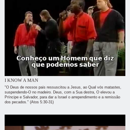
I KNOW A MAN
"O Deus de nossos pais ressuscitou a Jesus, ao Qual vós matastes,
suspendendo-O no madeiro. Deus, com a Sua destra, O elevou a
Príncipe e Salvador, para dar a Israel o arrependimento e a remissão
dos pecados." (Atos 5:30-31)