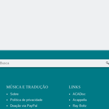
MÚSICA E TRADUÇÃO
LINKS
Sobre
ACADisc
Política de privacidade
Acappella
Doação via PayPal
Ray Boltz