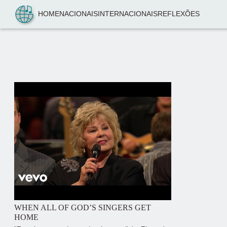
Pular para o conteúdo
HOME
NACIONAIS
INTERNACIONAIS
REFLEXÕES
WHEN ALL OF GOD’S SINGERS GET
HOME