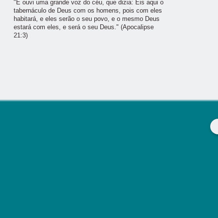
"E ouvi uma grande voz do céu, que dizia: Eis aqui o
tabernáculo de Deus com os homens, pois com eles
habitará, e eles serão o seu povo, e o mesmo Deus
estará com eles, e será o seu Deus." (Apocalipse
21:3)