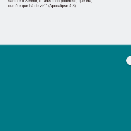
santo é o Senhor, o Deus todo-poderoso, que era,
que é e que há de vir'." (Apocalipse 4:8)