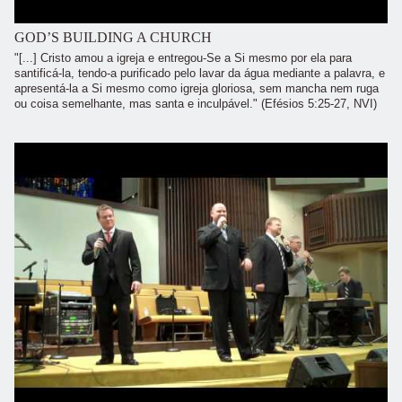
GOD’S BUILDING A CHURCH
"[...] Cristo amou a igreja e entregou-Se a Si mesmo por ela para
santificá-la, tendo-a purificado pelo lavar da água mediante a palavra, e
apresentá-la a Si mesmo como igreja gloriosa, sem mancha nem ruga
ou coisa semelhante, mas santa e inculpável." (Efésios 5:25-27, NVI)