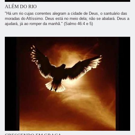
ALÉM DO RIO
"Há um rio cujas correntes alegram a cidade de Deus, o santuário das
moradas do Altíssimo. Deus está no meio dela; não se abalará. Deus a
ajudará, já ao romper da manhã." (Salmo 46:4 e 5)