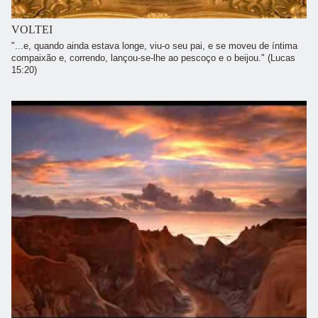
VOLTEI
"...e, quando ainda estava longe, viu-o seu pai, e se moveu de íntima
compaixão e, correndo, lançou-se-lhe ao pescoço e o beijou." (Lucas
15:20)