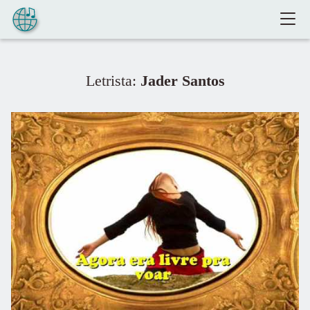
Pular para o conteúdo
Letrista:
Jader Santos