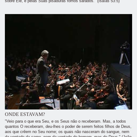
sobre Ele, e pelas Suas pisaduras fomos sarados." (Isaías 53:5)
ONDE ESTAVAM?
"Veio para o que era Seu, e os Seus não o receberam. Mas, a todos
quantos O receberam, deu-lhes o poder de serem feitos filhos de Deus,
aos que crêem no Seu nome; os quais não nasceram do sangue, nem
da vontade da carne, nem da vontade do homem, mas de Deus." (João