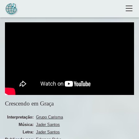
Pular para o conteúdo
Crescendo em Graça
Interpretação:
Grupo Carisma
Música:
Jader Santos
Letra:
Jader Santos