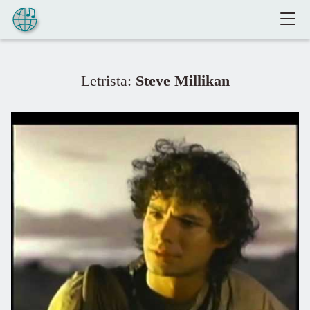
Pular para o conteúdo
Letrista:
Steve Millikan