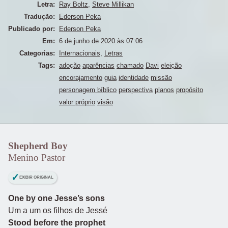
Letra:
Ray Boltz
,
Steve Millikan
Tradução:
Ederson Peka
Publicado por:
Ederson Peka
Em:
6 de junho de 2020 às 07:06
Categorias:
Internacionais
,
Letras
Tags:
adoção
aparências
chamado
Davi
eleição
encorajamento
guia
identidade
missão
personagem bíblico
perspectiva
planos
propósito
valor próprio
visão
Shepherd Boy
Menino Pastor
EXIBIR ORIGINAL
One by one Jesse’s sons
Um a um os filhos de Jessé
Stood before the prophet