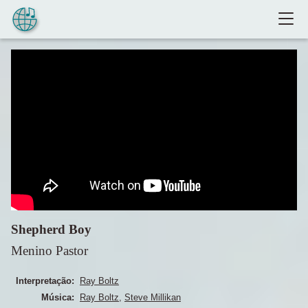
Pular para o conteúdo
Shepherd Boy
Menino Pastor
Interpretação:
Ray Boltz
Música:
Ray Boltz
,
Steve Millikan