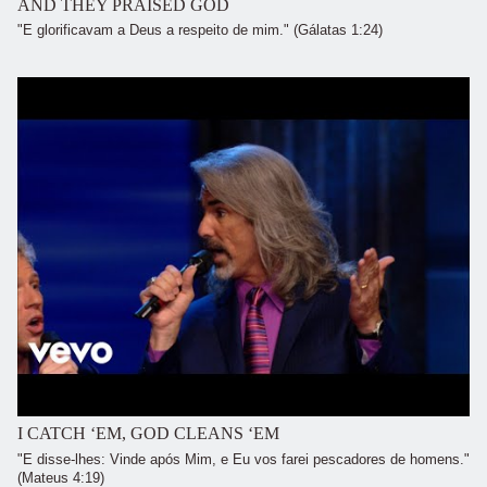
AND THEY PRAISED GOD
"E glorificavam a Deus a respeito de mim." (Gálatas 1:24)
I CATCH ‘EM, GOD CLEANS ‘EM
"E disse-lhes: Vinde após Mim, e Eu vos farei pescadores de homens."
(Mateus 4:19)