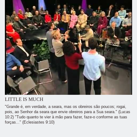
LITTLE IS MUCH
"Grande é, em verdade, a seara, mas os obreiros são poucos; rogai,
pois, ao Senhor da seara que envie obreiros para a Sua seara." (Lucas
10:2) "Tudo quanto te vier à mão para fazer, faze-o conforme as tuas
forças..." (Eclesiastes 9:10)