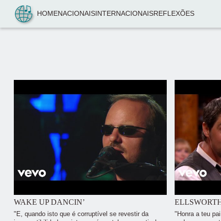
Pular para o conteúdo
HOME
NACIONAIS
INTERNACIONAIS
REFLEXÕES
WAKE UP DANCIN’
ELLSWORT
"E, quando isto que é corruptível se revestir da
"Honra a teu pa