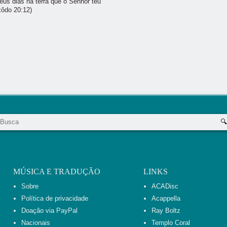
eus dias na terra que o Senhor teu
xôdo 20:12)
MÚSICA E TRADUÇÃO
LINKS
Sobre
ACADisc
Política de privacidade
Acappella
Doação via PayPal
Ray Boltz
Nacionais
Templo Coral