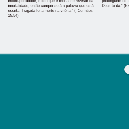
incorruptibilidade, e isto que é mortal se revestir da
prolonguem os t
imortalidade, então cumprir-se-á a palavra que está
Deus te dá." (E
escrita: Tragada foi a morte na vitória." (I Coríntios
15:54)