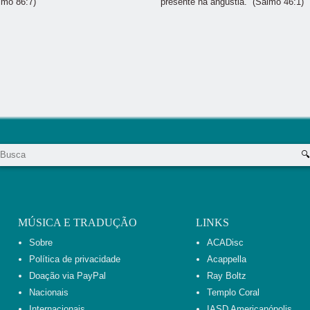
lmo 86:7)
presente na angústia.” (Salmo 46:1)
MÚSICA E TRADUÇÃO
LINKS
Sobre
ACADisc
Política de privacidade
Acappella
Doação via PayPal
Ray Boltz
Nacionais
Templo Coral
Internacionais
IASD Americanópolis