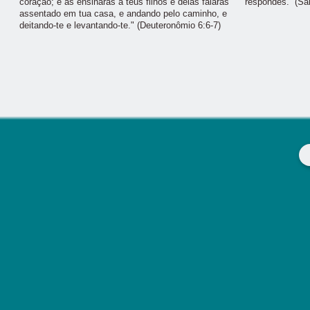
coração; e as ensinarás a teus filhos e delas falarás
respondes.” (Sa
assentado em tua casa, e andando pelo caminho, e
deitando-te e levantando-te." (Deuteronômio 6:6-7)