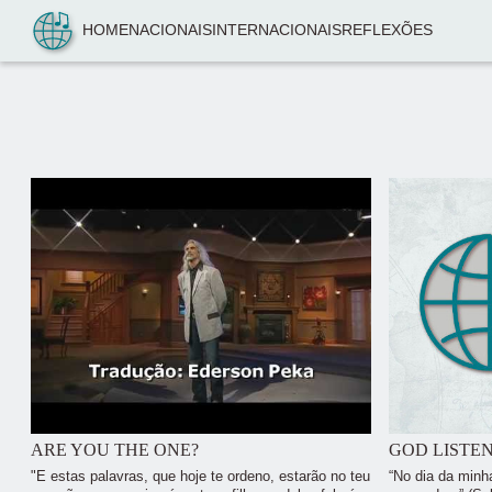
Pular para o conteúdo
HOME
NACIONAIS
INTERNACIONAIS
REFLEXÕES
ARE YOU THE ONE?
GOD LISTE
"E estas palavras, que hoje te ordeno, estarão no teu
“No dia da minh