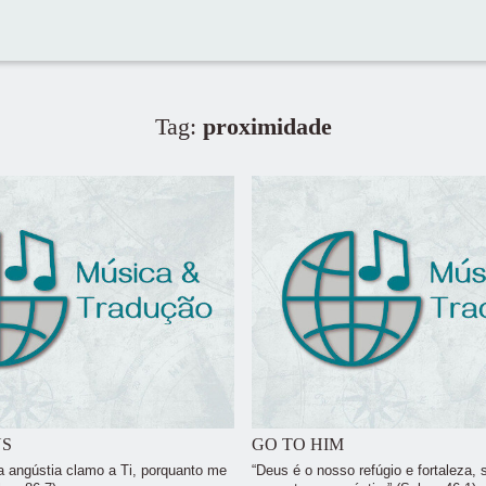
Tag:
proximidade
NS
GO TO HIM
a angústia clamo a Ti, porquanto me
“Deus é o nosso refúgio e fortaleza,