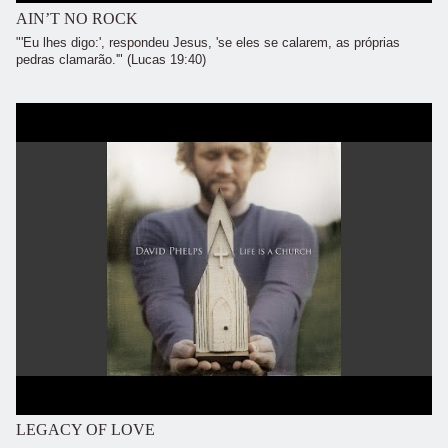
AIN’T NO ROCK
"'Eu lhes digo:', respondeu Jesus, 'se eles se calarem, as próprias
pedras clamarão.'" (Lucas 19:40)
LEGACY OF LOVE