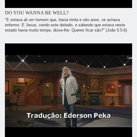
DO YOU WANNA BE WELL?
"E estava ali um homem que, havia trinta e oito anos, se achava
enfermo. E Jesus, vendo este deitado, e sabendo que estava neste
estado havia muito tempo, disse-lhe: Queres ficar são?" (João 5:5-6)