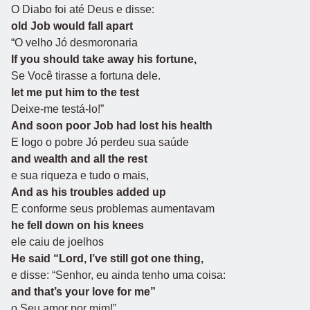
O Diabo foi até Deus e disse:
old Job would fall apart
“O velho Jó desmoronaria
If you should take away his fortune,
Se Você tirasse a fortuna dele.
let me put him to the test
Deixe-me testá-lo!”
And soon poor Job had lost his health
E logo o pobre Jó perdeu sua saúde
and wealth and all the rest
e sua riqueza e tudo o mais,
And as his troubles added up
E conforme seus problemas aumentavam
he fell down on his knees
ele caiu de joelhos
He said “Lord, I’ve still got one thing,
e disse: “Senhor, eu ainda tenho uma coisa:
and that’s your love for me”
o Seu amor por mim!”