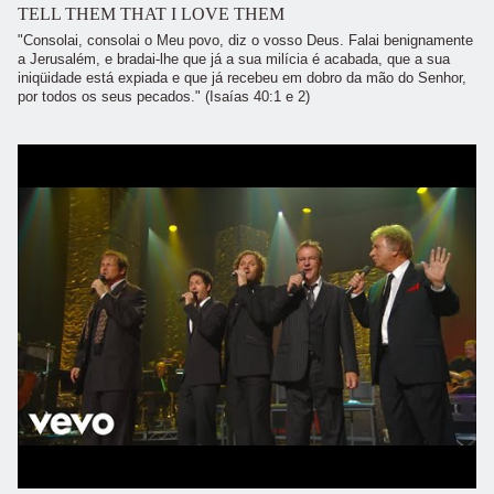
TELL THEM THAT I LOVE THEM
"Consolai, consolai o Meu povo, diz o vosso Deus. Falai benignamente
a Jerusalém, e bradai-lhe que já a sua milícia é acabada, que a sua
iniqüidade está expiada e que já recebeu em dobro da mão do Senhor,
por todos os seus pecados." (Isaías 40:1 e 2)