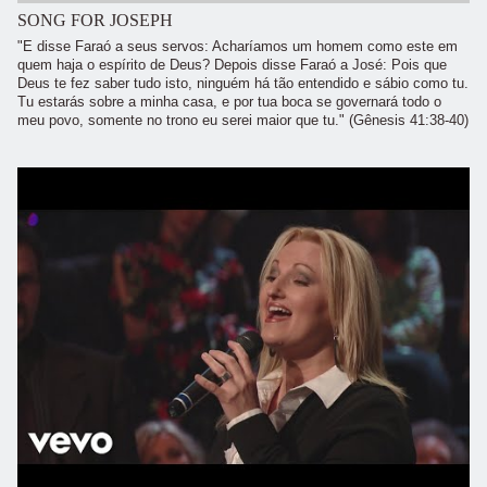
SONG FOR JOSEPH
"E disse Faraó a seus servos: Acharíamos um homem como este em
quem haja o espírito de Deus? Depois disse Faraó a José: Pois que
Deus te fez saber tudo isto, ninguém há tão entendido e sábio como tu.
Tu estarás sobre a minha casa, e por tua boca se governará todo o
meu povo, somente no trono eu serei maior que tu." (Gênesis 41:38-40)