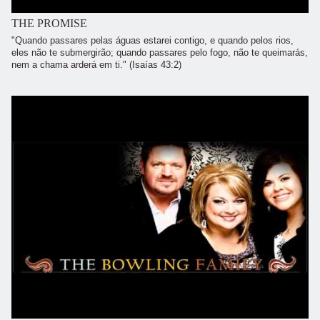
THE PROMISE
"Quando passares pelas águas estarei contigo, e quando pelos rios,
eles não te submergirão; quando passares pelo fogo, não te queimarás,
nem a chama arderá em ti." (Isaías 43:2)