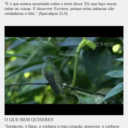
"E o que estava assentado sobre o trono disse: Eis que faço novas
todas as coisas. E disse-me: Escreve; porque estas palavras são
verdadeiras e fiéis." (Apocalipse 21:5)
O QUE BEM QUISERES
"Sonda-me, ó Deus, e conhece o meu coração; prova-me, e conhece