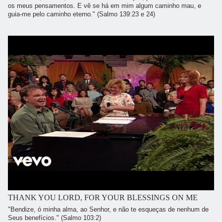
os meus pensamentos. E vê se há em mim algum caminho mau, e
guia-me pelo caminho eterno." (Salmo 139:23 e 24)
THANK YOU LORD, FOR YOUR BLESSINGS ON ME
"Bendize, ó minha alma, ao Senhor, e não te esqueças de nenhum de
Seus benefícios." (Salmo 103:2)