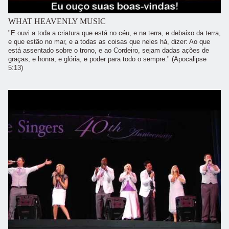
WHAT HEAVENLY MUSIC
"E ouvi a toda a criatura que está no céu, e na terra, e debaixo da terra,
e que estão no mar, e a todas as coisas que neles há, dizer: Ao que
está assentado sobre o trono, e ao Cordeiro, sejam dadas ações de
graças, e honra, e glória, e poder para todo o sempre." (Apocalipse
5:13)