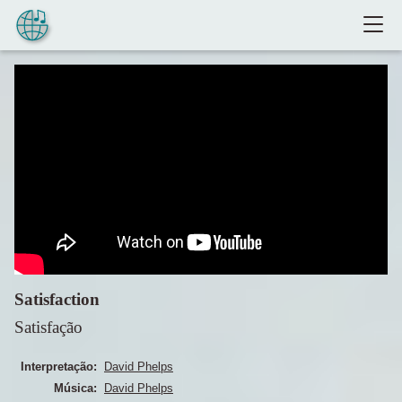
Pular para o conteúdo
Satisfaction
Satisfação
Interpretação:
David Phelps
Música:
David Phelps