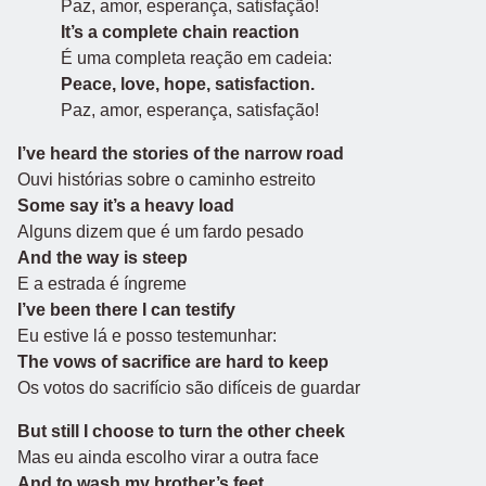
Paz, amor, esperança, satisfação!
It’s a complete chain reaction
É uma completa reação em cadeia:
Peace, love, hope, satisfaction.
Paz, amor, esperança, satisfação!
I’ve heard the stories of the narrow road
Ouvi histórias sobre o caminho estreito
Some say it’s a heavy load
Alguns dizem que é um fardo pesado
And the way is steep
E a estrada é íngreme
I’ve been there I can testify
Eu estive lá e posso testemunhar:
The vows of sacrifice are hard to keep
Os votos do sacrifício são difíceis de guardar
But still I choose to turn the other cheek
Mas eu ainda escolho virar a outra face
And to wash my brother’s feet