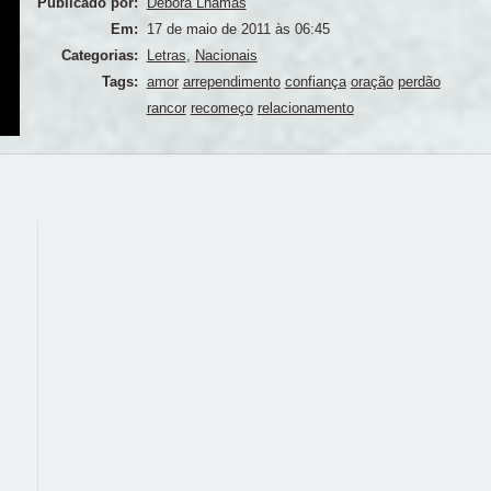
Publicado por:
Débora Lhamas
Em:
17 de maio de 2011 às 06:45
Categorias:
Letras
,
Nacionais
Tags:
amor
arrependimento
confiança
oração
perdão
rancor
recomeço
relacionamento