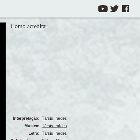
Como acreditar
Interpretação:
Társis Iraídes
Música:
Társis Iraídes
Letra:
Társis Iraídes