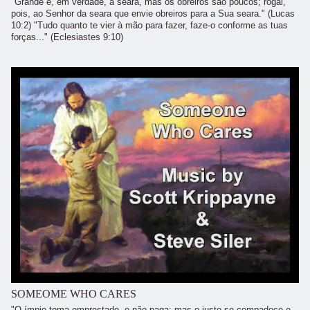
"Grande é, em verdade, a seara, mas os obreiros são poucos; rogai,
pois, ao Senhor da seara que envie obreiros para a Sua seara." (Lucas
10:2) "Tudo quanto te vier à mão para fazer, faze-o conforme as tuas
forças..." (Eclesiastes 9:10)
SOMEOME WHO CARES
"O ímpio toma emprestado, e não paga; mas o justo se compadece e