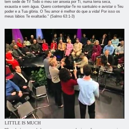
tem sede de Ti! Todo o meu ser anseia por Ti, numa terra seca,
exausta e sem água. Quero contemplar-Te no santuário e avistar o Teu
poder e a Tua glória. O Teu amor é melhor do que a vida! Por isso os
meus lábios Te exaltarão." (Salmo 63:1-3)
LITTLE IS MUCH