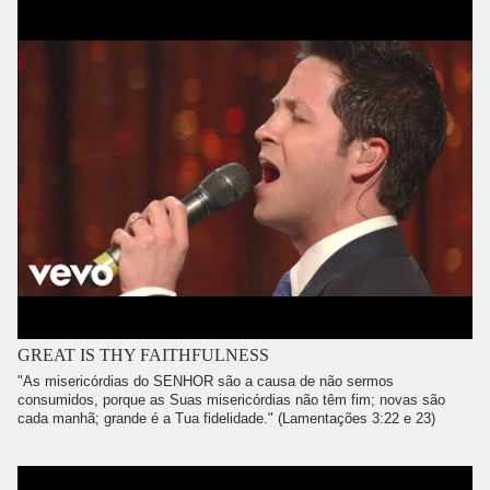
GREAT IS THY FAITHFULNESS
"As misericórdias do SENHOR são a causa de não sermos
consumidos, porque as Suas misericórdias não têm fim; novas são
cada manhã; grande é a Tua fidelidade." (Lamentações 3:22 e 23)