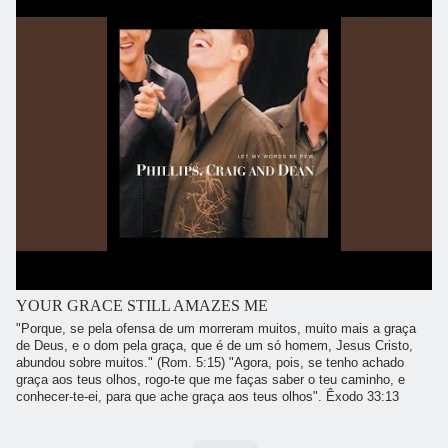
YOUR GRACE STILL AMAZES ME
"Porque, se pela ofensa de um morreram muitos, muito mais a graça
de Deus, e o dom pela graça, que é de um só homem, Jesus Cristo,
abundou sobre muitos." (Rom. 5:15) "Agora, pois, se tenho achado
graça aos teus olhos, rogo-te que me faças saber o teu caminho, e
conhecer-te-ei, para que ache graça aos teus olhos". Êxodo 33:13