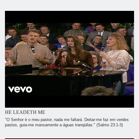
HE LEADETH ME
"O Senhor é o meu pastor, nada me faltará. Deitar-me faz em verdes
pastos, guia-me mansamente a águas tranqüilas." (Salmo 23:1-3)