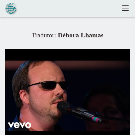
Pular para o conteúdo
Tradutor:
Débora Lhamas