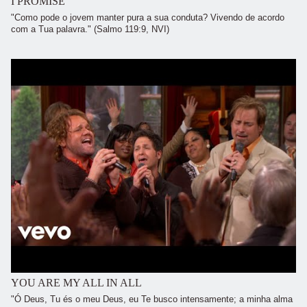
I PROMISE
"Como pode o jovem manter pura a sua conduta? Vivendo de acordo
com a Tua palavra." (Salmo 119:9, NVI)
YOU ARE MY ALL IN ALL
"Ó Deus, Tu és o meu Deus, eu Te busco intensamente; a minha alma