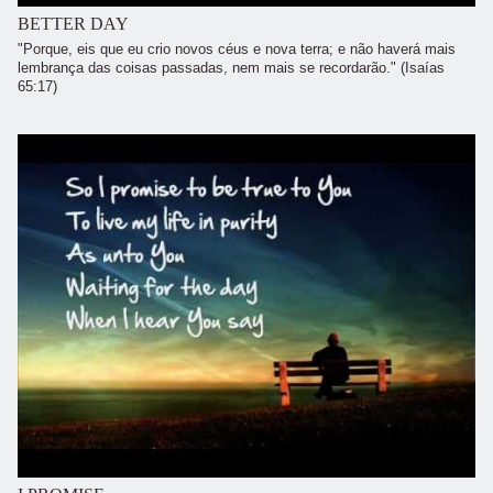
BETTER DAY
"Porque, eis que eu crio novos céus e nova terra; e não haverá mais
lembrança das coisas passadas, nem mais se recordarão." (Isaías
65:17)