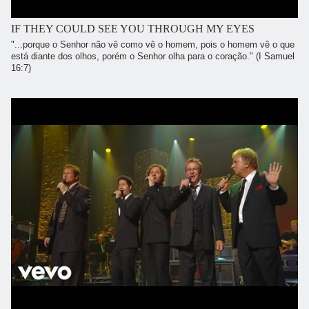
IF THEY COULD SEE YOU THROUGH MY EYES
"...porque o Senhor não vê como vê o homem, pois o homem vê o que
está diante dos olhos, porém o Senhor olha para o coração." (I Samuel
16:7)